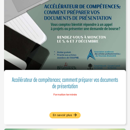
Accélérateur de compétences; comment préparer vos documents
de présentation
Formation terminée
arrow_forward
En savoir plus