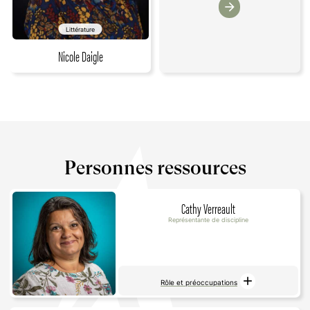
arrow_forward
Littérature
Nicole Daigle
Personnes ressources
Cathy Verreault
Représentante de discipline
add
Rôle et préoccupations