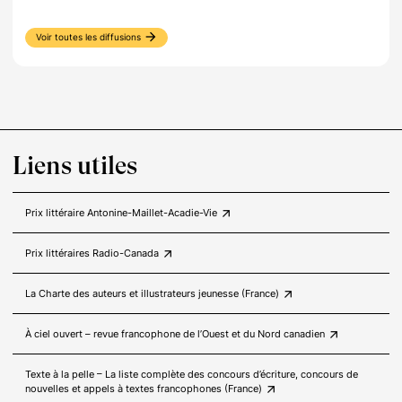
arrow_forward
Voir toutes les diffusions
Liens utiles
arrow_outward
Prix littéraire Antonine-Maillet-Acadie-Vie
arrow_outward
Prix littéraires Radio-Canada
arrow_outward
La Charte des auteurs et illustrateurs jeunesse (France)
arrow_outward
À ciel ouvert – revue francophone de l’Ouest et du Nord canadien
Texte à la pelle – La liste complète des concours d’écriture, concours de
arrow_outward
nouvelles et appels à textes francophones (France)