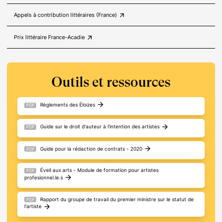
arrow_outward
Appels à contribution littéraires (France)
arrow_outward
Prix littéraire France-Acadie
Outils et ressources
arrow_forward
Règlements des Éloizes
PDF
arrow_forward
Guide sur le droit d'auteur à l'intention des artistes
PDF
arrow_forward
Guide pour la rédaction de contrats - 2020
PDF
Éveil aux arts - Module de formation pour artistes
PDF
arrow_forward
profesionnel.le.s
Rapport du groupe de travail du premier ministre sur le statut de
PDF
arrow_forward
l'artiste