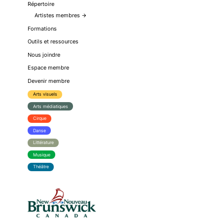
Répertoire
Artistes membres
arrow_forward
Formations
Outils et ressources
Nous joindre
Espace membre
Devenir membre
Arts visuels
Arts médiatiques
Cirque
Danse
Littérature
Musique
Théâtre