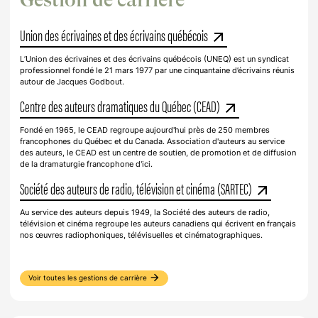
Gestion de carrière
Union des écrivaines et des écrivains québécois
arrow_outward
L’Union des écrivaines et des écrivains québécois (UNEQ) est un syndicat
professionnel fondé le 21 mars 1977 par une cinquantaine d’écrivains réunis
autour de Jacques Godbout.
Centre des auteurs dramatiques du Québec (CEAD)
arrow_outward
Fondé en 1965, le CEAD regroupe aujourd'hui près de 250 membres
francophones du Québec et du Canada. Association d'auteurs au service
des auteurs, le CEAD est un centre de soutien, de promotion et de diffusion
de la dramaturgie francophone d'ici.
Société des auteurs de radio, télévision et cinéma (SARTEC)
arrow_outward
Au service des auteurs depuis 1949, la Société des auteurs de radio,
télévision et cinéma regroupe les auteurs canadiens qui écrivent en français
nos œuvres radiophoniques, télévisuelles et cinématographiques.
arrow_forward
Voir toutes les gestions de carrière