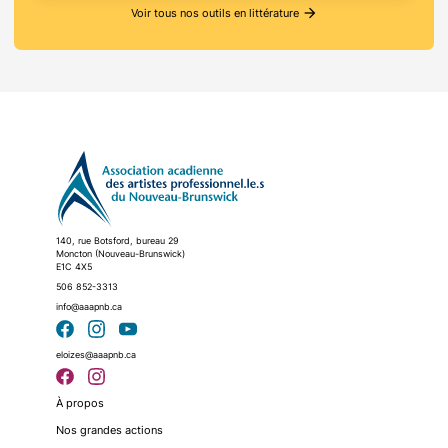
arrow_forward
Voir tous nos outils en littérature
140, rue Botsford, bureau 29
Moncton (Nouveau-Brunswick)
E1C 4X5
506 852-3313
info@aaapnb.ca
eloizes@aaapnb.ca
À propos
Nos grandes actions