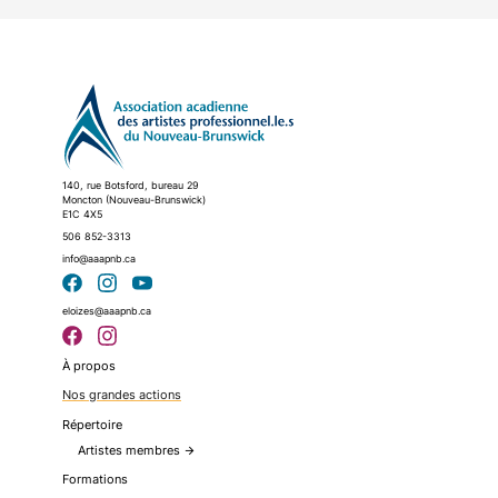
140, rue Botsford, bureau 29
Moncton (Nouveau-Brunswick)
E1C 4X5
506 852-3313
info@aaapnb.ca
eloizes@aaapnb.ca
À propos
Nos grandes actions
Répertoire
Artistes membres
arrow_forward
Formations