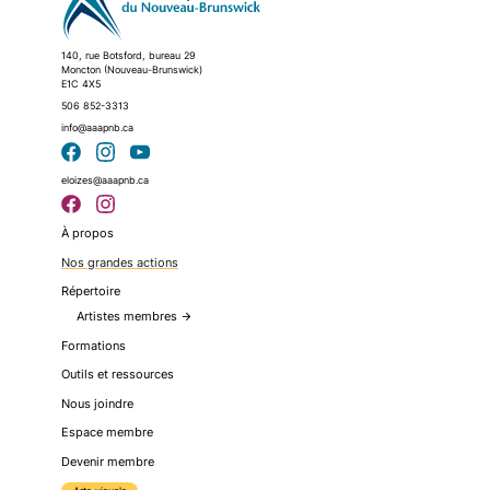
140, rue Botsford, bureau 29
Moncton (Nouveau-Brunswick)
E1C 4X5
506 852-3313
info@aaapnb.ca
eloizes@aaapnb.ca
À propos
Nos grandes actions
Répertoire
Artistes membres
arrow_forward
Formations
Outils et ressources
Nous joindre
Espace membre
Devenir membre