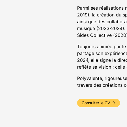
Parmi ses réalisations
2019), la création du s
ainsi que des collabor
musique (2023-2024). E
Sides Collective (2020)
Toujours animée par le 
partage son expérience
2024, elle signe la dir
reflète sa vision : cel
Polyvalente, rigoureuse
travers des créations o
Consulter le CV
arrow_forward