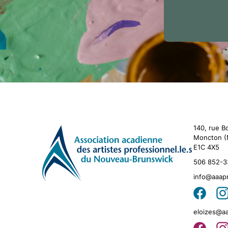
140, rue B
Moncton (
E1C 4X5
506 852-3
info@aaap
eloizes@a