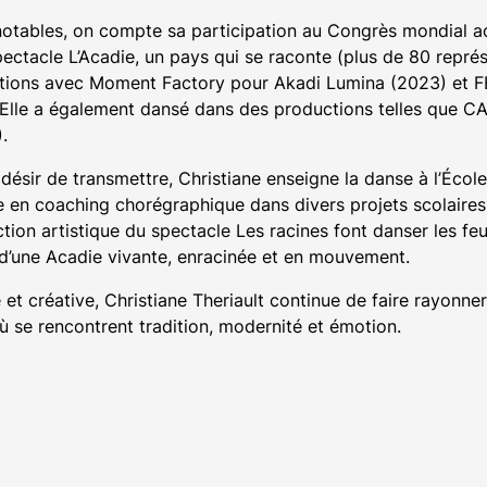
 notables, on compte sa participation au Congrès mondial a
pectacle L’Acadie, un pays qui se raconte (plus de 80 repré
ations avec Moment Factory pour Akadi Lumina (2023) et FE
lle a également dansé dans des productions telles que CA
.
désir de transmettre, Christiane enseigne la danse à l’Écol
 en coaching chorégraphique dans divers projets scolaires 
ection artistique du spectacle Les racines font danser les fe
le d’une Acadie vivante, enracinée et en mouvement.
 et créative, Christiane Theriault continue de faire rayonne
ù se rencontrent tradition, modernité et émotion.