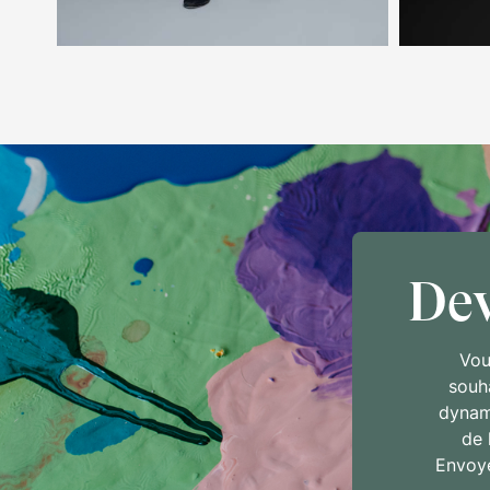
De
Vou
souh
dynam
de 
Envoye