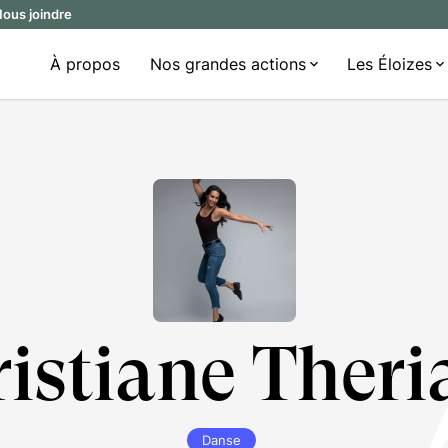
ous joindre
À propos
Nos grandes actions
Les Éloizes
istiane Theri
Danse