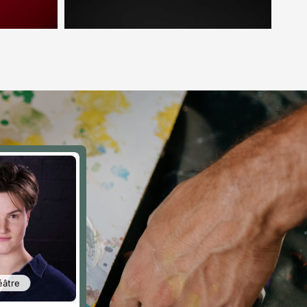
éâtre