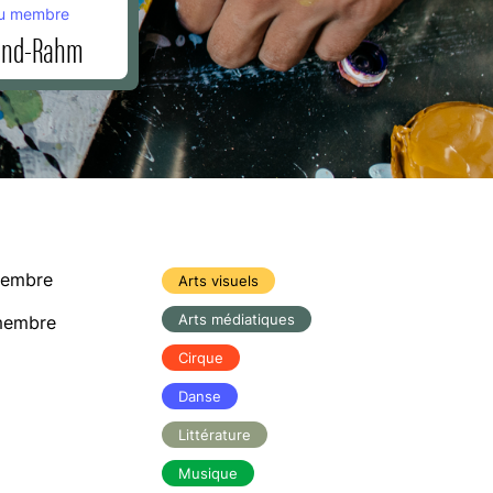
u membre
and-Rahm
membre
Arts visuels
Arts médiatiques
membre
Cirque
Danse
Littérature
Musique