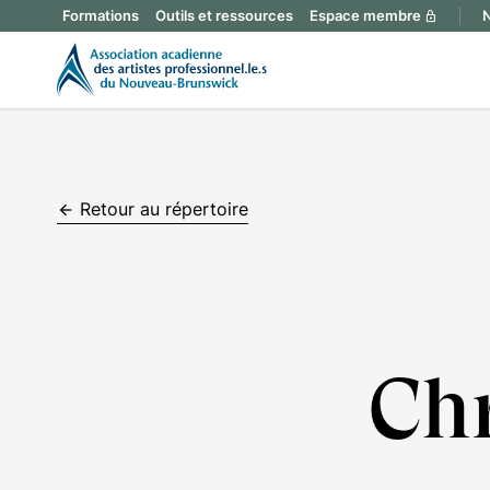
Formations
Outils et ressources
Espace membre
N
lock
Retour au répertoire
arrow_backward
Chr