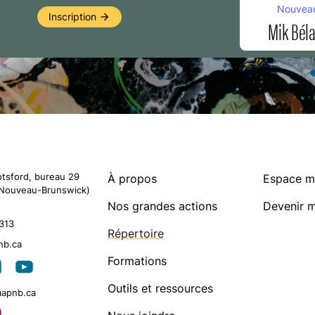
Nouvea
Inscription
arrow_forward
Mik Bél
otsford, bureau 29
À propos
Espace 
Nouveau-Brunswick)
Nos grandes actions
Devenir 
313
Répertoire
nb.ca
Artistes membres
arrow_forward
Formations
Outils et ressources
aapnb.ca