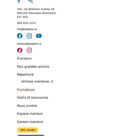
140, rue Botsford, bureau 29
Moncton (Nouveau-Brunswick)
E1C 4X5
506 852-3313
info@aaapnb.ca
eloizes@aaapnb.ca
À propos
Nos grandes actions
Répertoire
Artistes membres
arrow_forward
Formations
Outils et ressources
Nous joindre
Espace membre
Devenir membre
Arts visuels