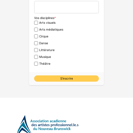
Vos disciplines
*
Arts visuels
Arts médiatiques
Cirque
Danse
Littérature
Musique
Théâtre
S’inscrire